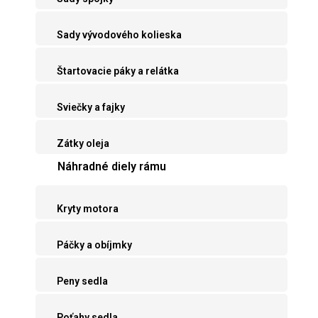
Sady vývodového kolieska
Štartovacie páky a relátka
Sviečky a fajky
Zátky oleja
Náhradné diely rámu
Kryty motora
Páčky a obíjmky
Peny sedla
Poťahy sedla