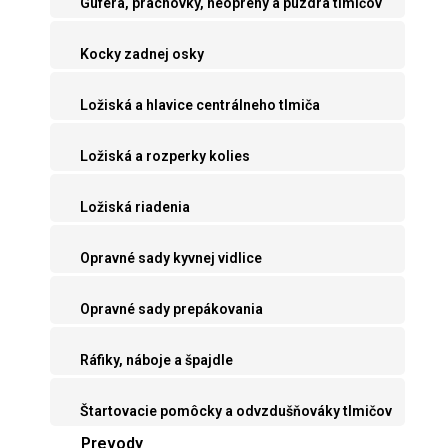
Guferá, prachovky, neoprény a púzdra tlmičov
Kocky zadnej osky
Ložiská a hlavice centrálneho tlmiča
Ložiská a rozperky kolies
Ložiská riadenia
Opravné sady kyvnej vidlice
Opravné sady prepákovania
Ráfiky, náboje a špajdle
Štartovacie pomôcky a odvzdušňováky tlmičov
Prevody