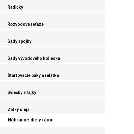
Radičky
Rozvodové reťaze
Sady spojky
Sady vývodového kolieska
Štartovacie páky a relátka
Sviečky a fajky
Zátky oleja
Náhradné diely rámu