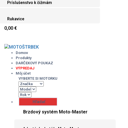
Príslušenstvo k čižmám
Rukavice
0,00 €
Skip
to
content
Domov
Produkty
DARČEKOVÝ POUKAZ
VÝPREDAJ
Môj účet
VYBERTE SI MOTORKU
Brzdový systém Moto-Master