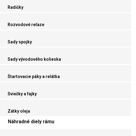
Radičky
Rozvodové reťaze
Sady spojky
Sady vývodového kolieska
Štartovacie páky a relátka
Sviečky a fajky
Zátky oleja
Náhradné diely rámu