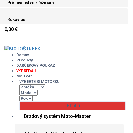
Príslušenstvo k čižmám
Rukavice
0,00 €
Skip
to
content
Domov
Produkty
DARČEKOVÝ POUKAZ
VÝPREDAJ
Môj účet
VYBERTE SI MOTORKU
Brzdový systém Moto-Master