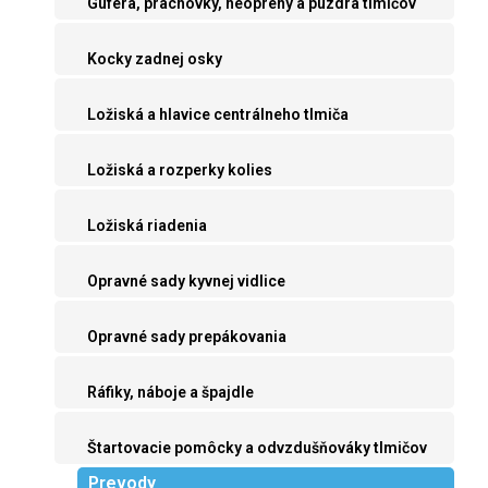
Guferá, prachovky, neoprény a púzdra tlmičov
Kocky zadnej osky
Ložiská a hlavice centrálneho tlmiča
Ložiská a rozperky kolies
Ložiská riadenia
Opravné sady kyvnej vidlice
Opravné sady prepákovania
Ráfiky, náboje a špajdle
Štartovacie pomôcky a odvzdušňováky tlmičov
Prevody