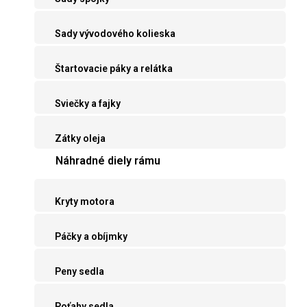
Sady vývodového kolieska
Štartovacie páky a relátka
Sviečky a fajky
Zátky oleja
Náhradné diely rámu
Kryty motora
Páčky a obíjmky
Peny sedla
Poťahy sedla