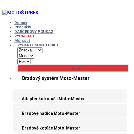
Skip
to
content
Domov
Produkty
DARČEKOVÝ POUKAZ
VÝPREDAJ
Môj účet
VYBERTE SI MOTORKU
Brzdový systém Moto-Master
Adaptér ku kotúču Moto-Master
Brzdové hadice Moto-Master
Brzdové kotúče Moto-Master