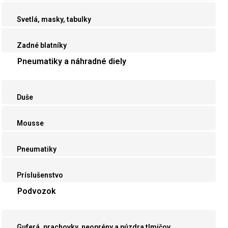
Svetlá, masky, tabulky
Zadné blatníky
Pneumatiky a náhradné diely
Duše
Mousse
Pneumatiky
Príslušenstvo
Podvozok
Guferá, prachovky, neoprény a púzdra tlmičov